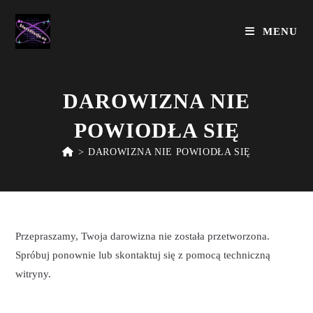
Skip
to
MENU
content
DAROWIZNA NIE
POWIODŁA SIĘ
>
DAROWIZNA NIE POWIODŁA SIĘ
Przepraszamy, Twoja darowizna nie została przetworzona.
Spróbuj ponownie lub skontaktuj się z pomocą techniczną
witryny.